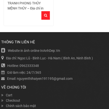
TRANH PHONG THỦY
MỆNH THỦY – Địa chỉ in
tranh đẹp hợp tuổi, hợp
mệnh
THÔNG TIN LIÊN HỆ
Website in ảnh online InAnhDep.Vn
Địa chỉ: Ngọc Lũ - Bình Lục - Hà Nam ( Bình An, Ninh Bình )
Hotline: 0962333348
Giờ làm việc: 24/7/365
Email: nguyenthihaiyen191195@gmail.com
VỀ CHÚNG TÔI
Cart
Checkout
Chính sách bảo mật