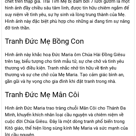
chết trên thập giá. Trái Tim Mẹ bị đâm bởi 7 lưỡi gươm là một
hình ảnh đầy chiều sâu tâm linh, được tín hữu chiêm ngắm để
suy niệm về tình yêu, sự hy sinh và lòng trung thành của Mẹ.
Hình ảnh này đặc biệt phù hợp cho những ai đang tìm sự nâng
đỡ tinh thần.
Tranh Đức Mẹ Bồng Con
Hình ảnh này khắc hoạ Đức Maria ôm Chúa Hài Đồng Giêsu
trên tay, biểu tượng cho tình mẫu tử, sự che chở và tình yêu
thương vô điều kiện. Tranh nhắc nhở tín hữu về
t
ình yêu
thương và sự che chở của Mẹ Maria. Tạo cảm giác bình an,
gần gũi và hy vọng cho gia đình khi đặt tranh trong nhà.
Tranh Đức Mẹ Mân Côi
Hình ảnh Đức Maria trao tràng chuỗi Mân Côi cho Thánh Đa
Minh, khuyến khích nhân loại cầu nguyện và chiêm niệm về
cuộc đời Chúa Giêsu. Đây là một dòng tranh phổ biến trong
Kitô giáo, thể hiện lòng sùng kính Mẹ Maria và sức mạnh của
lời cầu nguyện.