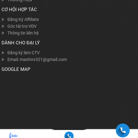
CƠ HỘI HỢP TÁC
Đăng Ký Affiliate
Góc tài trợ VĐV
Thông tin liên hệ
DÀNH CHO ĐẠI LÝ
Đăng ký làm CTV
Email: manhnv321@gmail.com
GOOGLE MAP