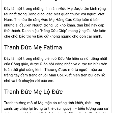
Đây là một trong những hình ảnh Đức Mẹ được tôn kính rộng
rãi nhất trong Công giáo, đặc biệt quen thuộc với người Việt
Nam. Tín hữu tin rằng Đức Mẹ Hằng Cứu Giúp luôn ở bên
những ai cầu xin Người trong lúc khó khăn, đau khổ hay gặp
thử thách. Danh hiệu “Hằng Cứu Giúp” mang ý nghĩa: Mẹ luôn
che chở, bảo trợ và bầu cử không ngừng cho con cái mình.
Tranh Đức Mẹ Fatima
Đây là một trong những biến cố Đức Mẹ hiện ra nổi tiếng nhất
của Công giáo, được Giáo hội công nhận và được tín hữu trên
toàn thế giới sùng kính. Thường được mô tả người mặc áo
trắng, tay cầm tràng chuỗi Mân Côi, xuất hiện trên bụi cây sồi
nhỏ và trò chuyện với các em.
Tranh Đức Mẹ Lộ Đức
Tranh thường mô tả Mẹ mặc áo trắng tinh khiết, thắt lưng
xanh, tay chắp lại trong tư thế cầu nguyện – biểu tượng của sự