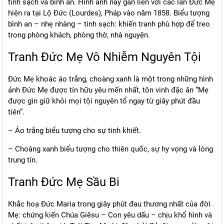
tinh sạch và bình an. Hình ảnh này gắn liền với các lần Đức Mẹ
hiện ra tại Lộ Đức (Lourdes), Pháp vào năm 1858. Biểu tượng
bình an – nhẹ nhàng – tinh sạch: khiến tranh phù hợp để treo
trong phòng khách, phòng thờ, nhà nguyện.
Tranh Đức Mẹ Vô Nhiễm Nguyên Tội
Đức Mẹ khoác áo trắng, choàng xanh là một trong những hình
ảnh Đức Mẹ được tín hữu yêu mến nhất, tôn vinh đặc ân “Mẹ
được gìn giữ khỏi mọi tội nguyên tổ ngay từ giây phút đầu
tiên”.
– Áo trắng biểu tượng cho sự tinh khiết.
– Choàng xanh biểu tượng cho thiên quốc, sự hy vọng và lòng
trung tín.
Tranh Đức Mẹ Sầu Bi
Khắc hoạ Đức Maria trong giây phút đau thương nhất của đời
Mẹ: chứng kiến Chúa Giêsu – Con yêu dấu – chịu khổ hình và